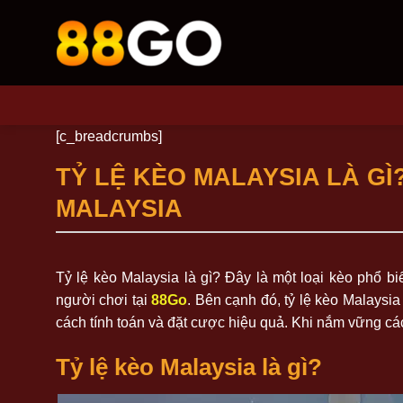
Bỏ
qua
nội
dung
[c_breadcrumbs]
TỶ LỆ KÈO MALAYSIA LÀ GÌ
MALAYSIA
Tỷ lệ kèo Malaysia là gì? Đây là một loại kèo phổ b
người chơi tại
88Go
. Bên cạnh đó, tỷ lệ kèo Malaysia
cách tính toán và đặt cược hiệu quả. Khi nắm vững các
Tỷ lệ kèo Malaysia là gì?