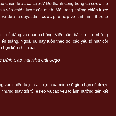
 vào chiến lược cá cược? Để thành công trong cá cược thể
ysia vào chiến lược của mình. Một trong những chiến lược
a và đưa ra quyết định cược phù hợp với tình hình thực tế
cách dễ dàng và nhanh chóng. Việc nắm bắt kịp thời những
hiến thắng. Ngoài ra, hãy luôn theo dõi các yếu tố như đội
a chọn kèo chính xác.
 Đỉnh Cao Tại Nhà Cái 88go
g vào chiến lược cá cược của mình sẽ giúp bạn có được
ến những thay đổi tỷ lệ kèo và các yếu tố ảnh hưởng đến kết