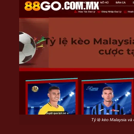
Tỷ lệ kèo Malaysia và 