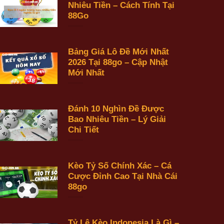
Nhiêu Tiền – Cách Tính Tại
88Go
Bảng Giá Lô Đề Mới Nhất
2026 Tại 88go – Cập Nhật
Mới Nhất
Đánh 10 Nghìn Đề Được
Bao Nhiêu Tiền – Lý Giải
Chi Tiết
Kèo Tỷ Số Chính Xác – Cá
Cược Đỉnh Cao Tại Nhà Cái
88go
Tỷ Lệ Kèo Indonesia Là Gì –