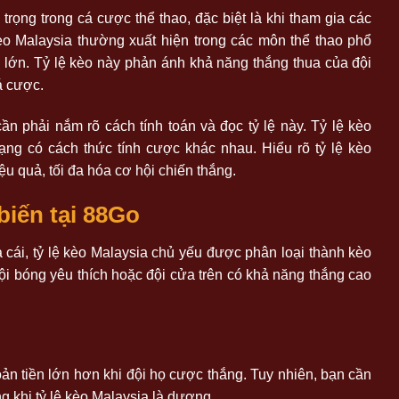
trọng trong cá cược thể thao, đặc biệt là khi tham gia các
kèo Malaysia thường xuất hiện trong các môn thể thao phổ
o lớn. Tỷ lệ kèo này phản ánh khả năng thắng thua của đội
á cược.
cần phải nắm rõ cách tính toán và đọc tỷ lệ này. Tỷ lệ kèo
ng có cách thức tính cược khác nhau. Hiểu rõ tỷ lệ kèo
u quả, tối đa hóa cơ hội chiến thắng.
 biến tại 88Go
à cái, tỷ lệ kèo Malaysia chủ yếu được phân loại thành kèo
i bóng yêu thích hoặc đội cửa trên có khả năng thắng cao
ản tiền lớn hơn khi đội họ cược thắng. Tuy nhiên, bạn cần
g khi tỷ lệ kèo Malaysia là dương.