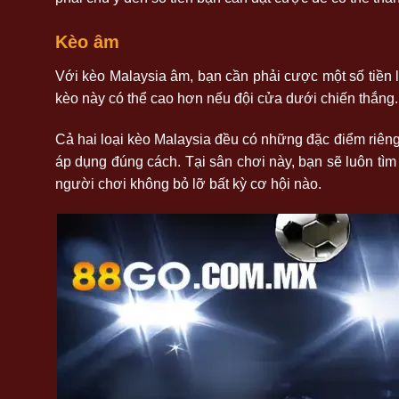
Kèo âm
Với kèo Malaysia âm, bạn cần phải cược một số tiền l
kèo này có thể cao hơn nếu đội cửa dưới chiến thắng.
Cả hai loại kèo Malaysia đều có những đặc điểm riêng
áp dụng đúng cách. Tại sân chơi này, bạn sẽ luôn tìm
người chơi không bỏ lỡ bất kỳ cơ hội nào.