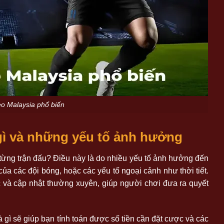
kèo Malaysia phổ biến
à gì và những yếu tố ảnh hưởng
eo từng trận đấu? Điều này là do nhiều yếu tố ảnh hưởng đến
của các đội bóng, hoặc các yếu tố ngoại cảnh như thời tiết.
c và cập nhật thường xuyên, giúp người chơi đưa ra quyết
là gì sẽ giúp bạn tính toán được số tiền cần đặt cược và các