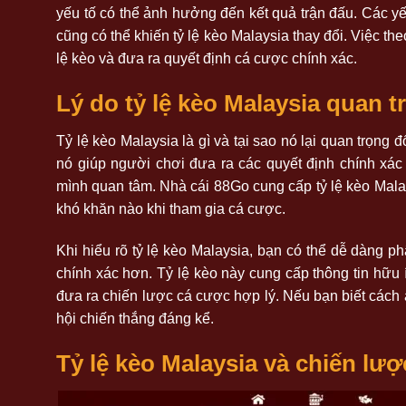
yếu tố có thể ảnh hưởng đến kết quả trận đấu. Các y
cũng có thể khiến tỷ lệ kèo Malaysia thay đổi. Việc the
lệ kèo và đưa ra quyết định cá cược chính xác.
Lý do tỷ lệ kèo Malaysia quan 
Tỷ lệ kèo Malaysia là gì và tại sao nó lại quan trọng
nó giúp người chơi đưa ra các quyết định chính xác
mình quan tâm. Nhà cái 88Go cung cấp tỷ lệ kèo Malay
khó khăn nào khi tham gia cá cược.
Khi hiểu rõ tỷ lệ kèo Malaysia, bạn có thể dễ dàng p
chính xác hơn. Tỷ lệ kèo này cung cấp thông tin hữu 
đưa ra chiến lược cá cược hợp lý. Nếu bạn biết cách
hội chiến thắng đáng kể.
Tỷ lệ kèo Malaysia và chiến lư