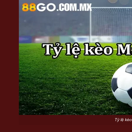
Tỷ lệ kèo