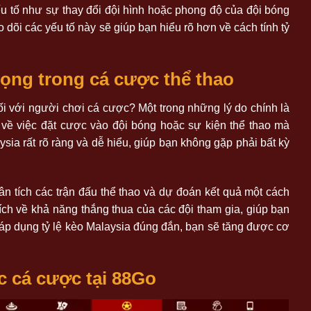
ếu tố như sự thay đổi đội hình hoặc phong độ của đội bóng
o dõi các yếu tố này sẽ giúp bạn hiểu rõ hơn về cách tính tỷ
trọng trong cá cược thể thao
 đối với người chơi cá cược? Một trong những lý do chính là
 về việc đặt cược vào đội bóng hoặc sự kiện thể thao mà
sia rất rõ ràng và dễ hiểu, giúp bạn không gặp phải bất kỳ
hân tích các trận đấu thể thao và dự đoán kết quả một cách
ích về khả năng thắng thua của các đội tham gia, giúp bạn
 áp dụng tỷ lệ kèo Malaysia đúng đắn, bạn sẽ tăng được cơ
ợc cá cược tại 88Go