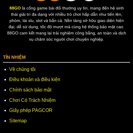
88GO
là cổng game bài đổi thưởng uy tín, mang đến hệ sinh
thái giải trí đa dạng với nhiều trò chơi hấp dẫn như tiến lên,
phỏm, tài xỉu, slot và bắn cá. Nền tảng sở hữu giao diện hiện
đại, dễ sử dụng, tốc độ mượt mà cùng hệ thống bảo mật cao.
88GO cam kết mang lại trải nghiệm công bằng, an toàn và dịch
vụ chăm sóc người chơi chuyên nghiệp.
TÍN NHIỆM
Về chúng tôi
Điều khoản và điều kiện
Chính sách bảo mật
Chơi Có Trách Nhiệm
Giấy phép PAGCOR
Sitemap