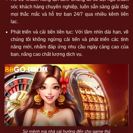
sóc khách hàng chuyên nghiệp, luôn sẵn sàng giải đáp
mọi thắc mắc và hỗ trợ bạn 24/7 qua nhiều kênh liên
lạc.
Phát triển và cải tiến liên tục: Với tầm nhìn dài hạn, về
chúng tôi không ngừng cải tiến và phát triển các tính
năng mới, nhằm đáp ứng nhu cầu ngày càng cao của
bạn, nâng cao chất lượng dịch vụ.
Sứ mệnh mà nhà cái hướng đến cho game thủ