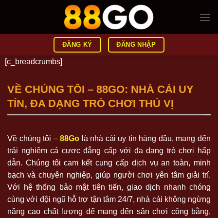
Bỏ
qua
nội
dung
ĐĂNG KÝ
ĐĂNG NHẬP
[c_breadcrumbs]
VỀ CHÚNG TÔI – 88GO: NHÀ CÁI UY
TÍN, ĐA DẠNG TRÒ CHƠI THÚ VỊ
Về chúng tôi –
88Go
là nhà cái uy tín hàng đầu, mang đến
trải nghiệm cá cược đẳng cấp với đa dạng trò chơi hấp
dẫn. Chúng tôi cam kết cung cấp dịch vụ an toàn, minh
bạch và chuyên nghiệp, giúp người chơi yên tâm giải trí.
Với hệ thống bảo mật tiên tiến, giao dịch nhanh chóng
cùng với đội ngũ hỗ trợ tận tâm 24/7, nhà cái không ngừng
nâng cao chất lượng để mang đến sân chơi công bằng,