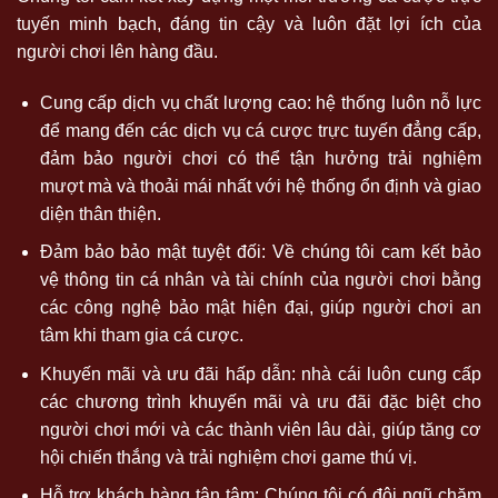
tuyến minh bạch, đáng tin cậy và luôn đặt lợi ích của
người chơi lên hàng đầu.
Cung cấp dịch vụ chất lượng cao: hệ thống luôn nỗ lực
để mang đến các dịch vụ cá cược trực tuyến đẳng cấp,
đảm bảo người chơi có thể tận hưởng trải nghiệm
mượt mà và thoải mái nhất với hệ thống ổn định và giao
diện thân thiện.
Đảm bảo bảo mật tuyệt đối: Về chúng tôi cam kết bảo
vệ thông tin cá nhân và tài chính của người chơi bằng
các công nghệ bảo mật hiện đại, giúp người chơi an
tâm khi tham gia cá cược.
Khuyến mãi và ưu đãi hấp dẫn: nhà cái luôn cung cấp
các chương trình khuyến mãi và ưu đãi đặc biệt cho
người chơi mới và các thành viên lâu dài, giúp tăng cơ
hội chiến thắng và trải nghiệm chơi game thú vị.
Hỗ trợ khách hàng tận tâm: Chúng tôi có đội ngũ chăm