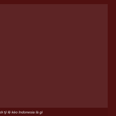
i tỷ lệ kèo Indonesia là gì