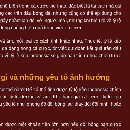
phổ biến trong cá cược thể thao, đặc biệt là tại các nhà cái
ong các trận đấu bóng đá, nhưng cũng có thể áp dụng cho
gây nhầm lẫn đối với người mới, nhưng khi hiểu rõ về tỷ lệ
 dụng chúng hiệu quả trong việc cá cược.
à âm, mỗi loại có cách tính khác nhau. Thực tế, tỷ lệ kèo
đa dạng trong cá cược, từ việc dự đoán kết quả trận đấu
õ về tỷ lệ kèo Indonesia sẽ giúp bạn tối ưu hóa chiến lược
là gì và những yếu tố ảnh hưởng
 như thế nào? Để có thể tính được tỷ lệ kèo Indonesia chính
 các tỷ lệ dương và âm. Khi tham gia cá cược, tỷ lệ kèo
ều yếu tố như phong độ đội bóng, sự thay đổi đội hình, hoặc
hận được một khoản tiền lớn hơn nếu đội bóng bạn cược