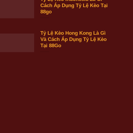
Cách Áp Dụng Tỷ Lệ Kèo Tại
88go
Tỷ Lệ Kèo Hong Kong Là Gì
Và Cách Áp Dụng Tỷ Lệ Kèo
Tại 88Go