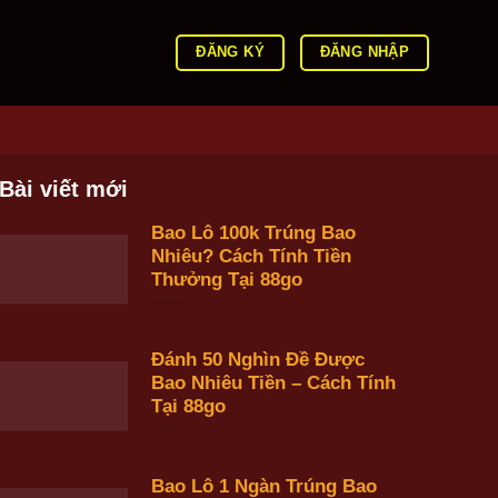
ĐĂNG KÝ
ĐĂNG NHẬP
Bài viết mới
Bao Lô 100k Trúng Bao
Nhiêu? Cách Tính Tiền
Thưởng Tại 88go
Đánh 50 Nghìn Đề Được
Bao Nhiêu Tiền – Cách Tính
Tại 88go
Bao Lô 1 Ngàn Trúng Bao