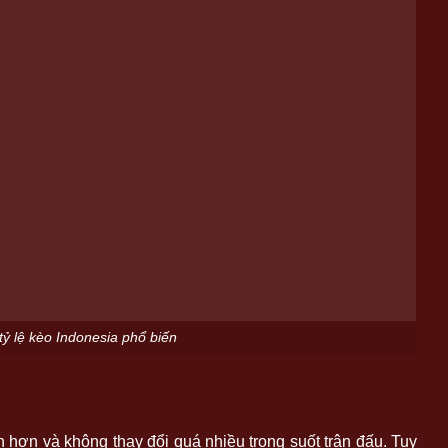
tỷ lệ kèo Indonesia phổ biến
 hơn và không thay đổi quá nhiều trong suốt trận đấu. Tuy