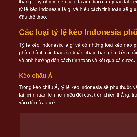
thắng. Tuy nhiên, nếu tỷ lệ là âm, bạn cần phải đặt c
tỷ lệ kèo Indonesia là gì và hiểu cách tính toán sẽ gi
đấu thể thao.
Các loại tỷ lệ kèo Indonesia ph
Tỷ lệ kèo Indonesia là gì và có những loại kèo nào
phân thành các loại kèo khác nhau, bao gồm kèo châ
và ảnh hưởng đến cách tính toán và kết quả cá cược.
Kèo châu Á
Trong kèo châu Á, tỷ lệ kèo Indonesia sẽ phụ thuộc 
lại lợi nhuận lớn hơn nếu đội cửa trên chiến thắng, t
vào đội cửa dưới.