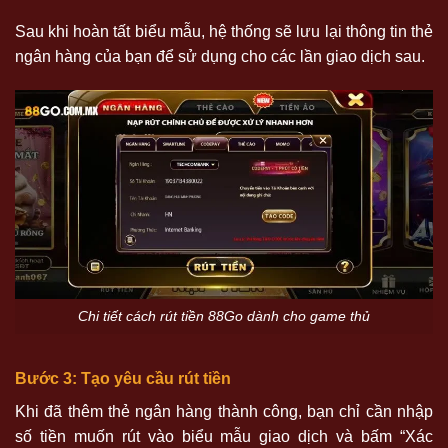
Sau khi hoàn tất biểu mẫu, hệ thống sẽ lưu lại thông tin thẻ
ngân hàng của bạn để sử dụng cho các lần giao dịch sau.
Chi tiết cách rút tiền 88Go dành cho game thủ
Bước 3: Tạo yêu cầu rút tiền
Khi đã thêm thẻ ngân hàng thành công, bạn chỉ cần nhập
số tiền muốn rút vào biểu mẫu giao dịch và bấm “Xác