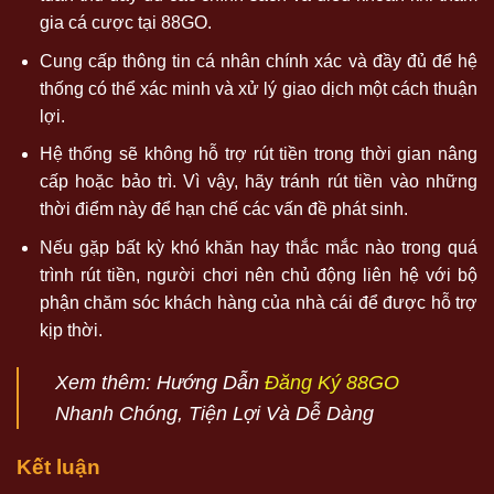
gia cá cược tại 88GO.
Cung cấp thông tin cá nhân chính xác và đầy đủ để hệ
thống có thể xác minh và xử lý giao dịch một cách thuận
lợi.
Hệ thống sẽ không hỗ trợ rút tiền trong thời gian nâng
cấp hoặc bảo trì. Vì vậy, hãy tránh rút tiền vào những
thời điểm này để hạn chế các vấn đề phát sinh.
Nếu gặp bất kỳ khó khăn hay thắc mắc nào trong quá
trình rút tiền, người chơi nên chủ động liên hệ với bộ
phận chăm sóc khách hàng của nhà cái để được hỗ trợ
kịp thời.
Xem thêm: Hướng Dẫn
Đăng Ký 88GO
Nhanh Chóng, Tiện Lợi Và Dễ Dàng
Kết luận