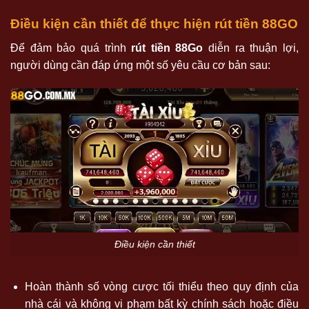
Điều kiện cần thiết để thực hiện rút tiền 88GO
Để đảm bảo quá trình
rút tiền 88Go
diễn ra thuận lợi,
người dùng cần đáp ứng một số yêu cầu cơ bản sau:
Điều kiện cần thiết
Hoàn thành số vòng cược tối thiểu theo quy định của
nhà cái và không vi phạm bất kỳ chính sách hoặc điều