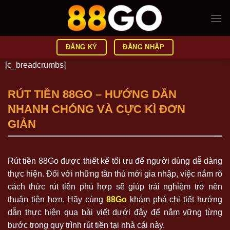
Bỏ
qua
nội
dung
ĐĂNG KÝ
ĐĂNG NHẬP
[c_breadcrumbs]
RÚT TIỀN 88GO – HƯỚNG DẪN
NHANH CHÓNG VÀ CỰC KÌ ĐƠN
GIẢN
Rút tiền 88Go được thiết kế tối ưu để người dùng dễ dàng
thực hiện. Đối với những tân thủ mới gia nhập, việc nắm rõ
cách thức rút tiền phù hợp sẽ giúp trải nghiệm trở nên
thuận tiện hơn. Hãy cùng
88Go
khám phá chi tiết hướng
dẫn thực hiện qua bài viết dưới đây để nắm vững từng
bước trong quy trình rút tiền tại nhà cái này.