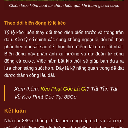
Chiến lược kiểm soát tài chính hiệu quả khi tham gia cá cược
Theo dõi biến động tỷ lệ kèo
Tỷ lệ kèo luôn thay đổi theo diễn biến trước và trong trận
đấu. Kèo tỷ số chính xác cũng không ngoại lệ, đòi hỏi bạn
phải theo dõi sát sao để chọn thời điểm đặt cược tốt nhất.
Biến động này phản ánh xu hướng và dự đoán từ cộng
đồng cá cược. Việc nắm bắt kịp thời sẽ giúp bạn đưa ra
lựa chọn sáng suốt hơn. Đây là kỹ năng quan trọng để đạt
được thành công lâu dài.
Xem thêm:
Kèo Phạt Góc Là Gì
? Tất Tần Tật
Về Kèo Phạt Góc Tại 88Go
Kết luận
Nhà cái 88Go không chỉ là nơi cung cấp dịch vụ cá cược
mà còn là điểm đến lý tưởng cho những ai đam mê thể