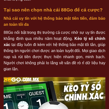
Tại sao nên chọn nhà cái 88Go để cá cược?
Nhà cái uy tín với hệ thống bảo mật tiên tiến, đảm bảo
an toàn tối đa
88Go nổi bật trong thị trường cá cược nhờ sự uy tín được
khẳng định qua nhiều năm hoạt động.
Kèo tỷ số chính
xác
tại đây luôn đi kèm với hệ thống bảo mật tối tân, giúp
thông tin người chơi được an toàn tuyệt đối. Mọi giao dịch
nạp và rút tiền được thực hiện nhanh gọn, minh bạch.
Người chơi không phải lo lắng về vấn đề rò rỉ dữ liệu hay
gian lận.