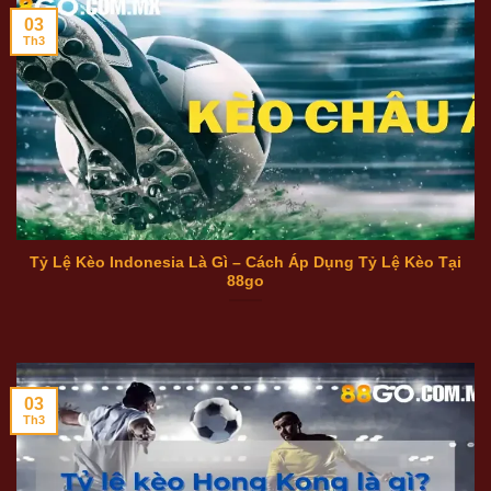
03
Th3
Tỷ Lệ Kèo Indonesia Là Gì – Cách Áp Dụng Tỷ Lệ Kèo Tại
88go
03
Th3