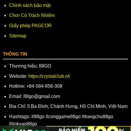
Chính sách bảo mật
Chơi Có Trách Nhiệm
Giấy phép PAGCOR
Sitemap
THÔNG TIN
Thương hiệu: 88GO
Website:
https://crystalclub.nl/
Hotline: +84-584-856-308
Email:
88go@gmail.com
Địa Chỉ: 5 Ba Đình, Chánh Hưng, Hồ Chí Minh, Việt Nam
Hashtags: #88go #conggame88go #trangchu88go
#linkvao88go