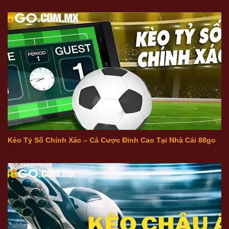
Kèo Tỷ Số Chính Xác – Cá Cược Đỉnh Cao Tại Nhà Cái 88go