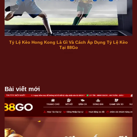
Tỷ Lệ Kèo Hong Kong Là Gì Và Cách Áp Dụng Tỷ Lệ Kèo
Tại 88Go
Bài viết mới