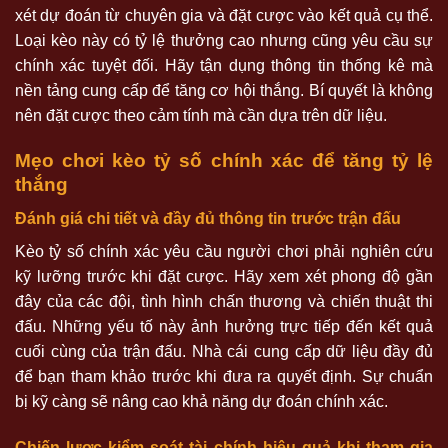
xét dự đoán từ chuyên gia và đặt cược vào kết quả cụ thể.
Loại kèo này có tỷ lệ thưởng cao nhưng cũng yêu cầu sự
chính xác tuyệt đối. Hãy tận dụng thông tin thống kê mà
nền tảng cung cấp để tăng cơ hội thắng. Bí quyết là không
nên đặt cược theo cảm tính mà cần dựa trên dữ liệu.
Mẹo chơi kèo tỷ số chính xác để tăng tỷ lệ
thắng
Đánh giá chi tiết và đầy đủ thông tin trước trận đấu
Kèo tỷ số chính xác yêu cầu người chơi phải nghiên cứu
kỹ lưỡng trước khi đặt cược. Hãy xem xét phong độ gần
đây của các đội, tình hình chấn thương và chiến thuật thi
đấu. Những yếu tố này ảnh hưởng trực tiếp đến kết quả
cuối cùng của trận đấu. Nhà cái cung cấp dữ liệu đầy đủ
để bạn tham khảo trước khi đưa ra quyết định. Sự chuẩn
bị kỹ càng sẽ nâng cao khả năng dự đoán chính xác.
Chiến lược kiểm soát tài chính hiệu quả khi tham gia